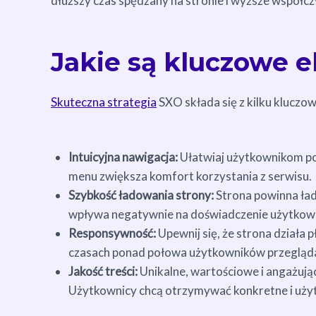
dłuższy czas spędzany na stronie i wyższe współcz
Jakie są kluczowe 
Skuteczna strategia
SXO składa się z kilku klucz
Intuicyjna nawigacja:
Ułatwiaj użytkownikom poru
menu zwiększa komfort korzystania z serwisu.
Szybkość ładowania strony:
Strona powinna ład
wpływa negatywnie na doświadczenie użytkown
Responsywność:
Upewnij się, że strona działa 
czasach ponad połowa użytkowników przegląda 
Jakość treści:
Unikalne, wartościowe i angażując
Użytkownicy chcą otrzymywać konkretne i użyte