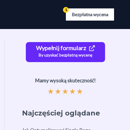
Bezpłatna wycena
Wypełnij formularz
By uzyskać bezpłatną wycenę
Mamy wysoką skuteczność!
★
★
★
★
★
Najczęściej oglądane