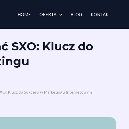
HOME
OFERTA
BLOG
KONTAKT
ć SXO: Klucz do
tingu
SXO: Klucz do Sukcesu w Marketingu Internetowym