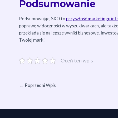
Podsumowanie
Podsumowując, SXO to
przyszłość marketingu in
poprawę widoczności w wyszukiwarkach, ale także 
przekłada się na lepsze wyniki biznesowe. Inwes
Twojej marki.
Oceń ten wpis
←
Poprzedni Wpis