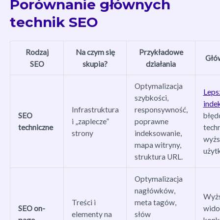
Porównanie głównych
technik SEO
Rodzaj
Na czym się
Przykładowe
Głó
SEO
skupia?
działania
Optymalizacja
Leps
szybkości,
inde
Infrastruktura
responsywność,
SEO
błę
i „zaplecze”
poprawne
techniczne
techn
strony
indeksowanie,
wyżs
mapa witryny,
użyt
struktura URL.
Optymalizacja
nagłówków,
Wyż
Treści i
meta tagów,
SEO on-
wido
elementy na
słów