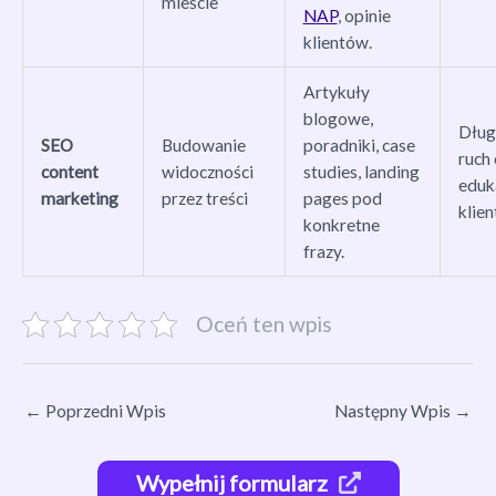
mieście
NAP
, opinie
klientów.
Artykuły
blogowe,
Dług
SEO
Budowanie
poradniki, case
ruch 
content
widoczności
studies, landing
eduk
marketing
przez treści
pages pod
klien
konkretne
frazy.
Oceń ten wpis
←
Poprzedni Wpis
Następny Wpis
→
Wypełnij formularz