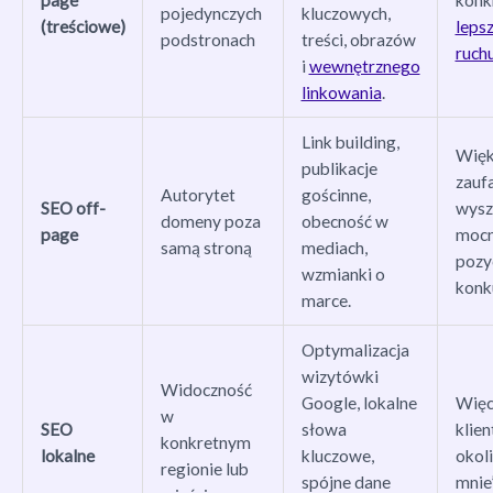
page
konkr
pojedynczych
kluczowych,
(treściowe)
lepsz
podstronach
treści, obrazów
ruch
i
wewnętrznego
linkowania
.
Link building,
Więk
publikacje
zauf
Autorytet
gościnne,
SEO off-
wysz
domeny poza
obecność w
page
mocn
samą stroną
mediach,
pozy
wzmianki o
konk
marce.
Optymalizacja
wizytówki
Widoczność
Google, lokalne
Więc
w
SEO
słowa
klien
konkretnym
lokalne
kluczowe,
okoli
regionie lub
spójne dane
mnie”