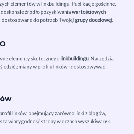
zych elementów w linkbuildingu. Publikacje gościnne,
ć doskonałe źródło pozyskiwania
wartościowych
ne i dostosowane do potrzeb Twojej
grupy docelowej
.
EO
zowne elementy skutecznego
linkbuildingu
. Narzędzia
śledzić zmiany w profilu linków i dostosowywać
ków
rofil linków, obejmujący zarówno linki z blogów,
ksza wiarygodność strony w oczach wyszukiwarek.