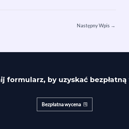
Następny Wpis
→
j formularz, by uzyskać bezpłatn
Bezpłatna wycena