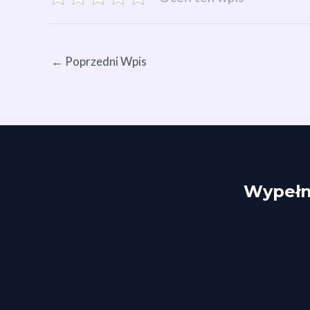
←
Poprzedni Wpis
Wypełni