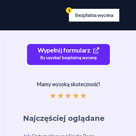
Bezpłatna wycena
Wypełnij formularz
By uzyskać bezpłatną wycenę
Mamy wysoką skuteczność!
★
★
★
★
★
Najczęściej oglądane