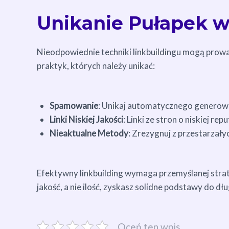
Unikanie Pułapek w
Nieodpowiednie techniki linkbuildingu mogą prowa
praktyk, których należy unikać:
Spamowanie
: Unikaj automatycznego generow
Linki Niskiej Jakości
: Linki ze stron o niskiej re
Nieaktualne Metody
: Zrezygnuj z przestarzałyc
Efektywny linkbuilding wymaga przemyślanej strat
jakość, a nie ilość, zyskasz solidne podstawy do 
Oceń ten wpis