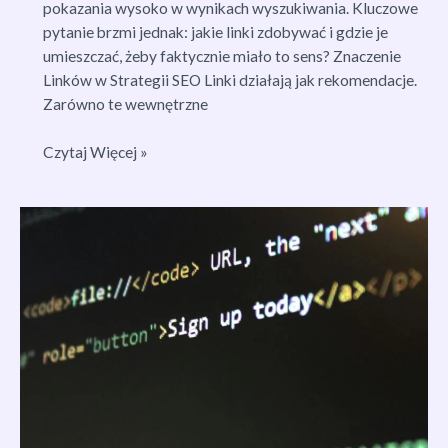
pokazania wysoko w wynikach wyszukiwania. Kluczowe
pytanie brzmi jednak: jakie linki zdobywać i gdzie je
umieszczać, żeby faktycznie miało to sens? Znaczenie
Linków w Strategii SEO Linki działają jak rekomendacje.
Zarówno te wewnętrzne
Optymalizacja
Czytaj Więcej »
Linków:
Jaki
Link,
Gdzie
Linkować
Stronę?