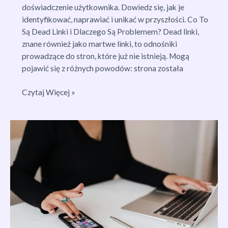
doświadczenie użytkownika. Dowiedz się, jak je
identyfikować, naprawiać i unikać w przyszłości. Co To
Są Dead Linki i Dlaczego Są Problemem? Dead linki,
znane również jako martwe linki, to odnośniki
prowadzące do stron, które już nie istnieją. Mogą
pojawić się z różnych powodów: strona została
Jak
Czytaj Więcej »
Rozwiązać
Problem
Dead
Linków:
Kompleksowy
Przewodnik