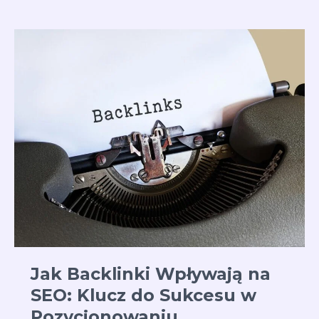
Page
SEO:
Klucz
do
Sukcesu
w
Pozycjonowaniu
Stron
Jak Backlinki Wpływają na
SEO: Klucz do Sukcesu w
Pozycjonowaniu