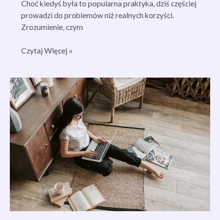
Choć kiedyś była to popularna praktyka, dziś częściej
prowadzi do problemów niż realnych korzyści.
Zrozumienie, czym
Link
Czytaj Więcej »
Farm:
Jak
Uniknąć
Pułapki
i
Zwiększyć
Efektywność
SEO