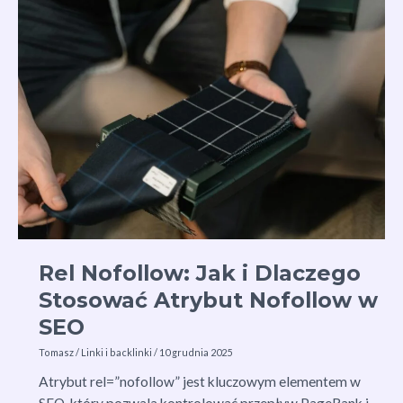
i
Dlaczego
Stosować
Atrybut
Nofollow
w
SEO
Rel Nofollow: Jak i Dlaczego
Stosować Atrybut Nofollow w
SEO
Tomasz
/
Linki i backlinki
/
10 grudnia 2025
Atrybut rel=”nofollow” jest kluczowym elementem w
SEO, który pozwala kontrolować przepływ PageRank i