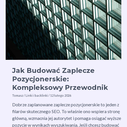
Pozycjonowania
w
Sieci
Jak Budować Zaplecze
Pozycjonerskie:
Kompleksowy Przewodnik
Tomasz
/
Linki i backlinki
/
12 lutego 2026
Dobrze zaplanowane zaplecze pozycjonerskie to jeden z
filarów skutecznego SEO. To właśnie ono wspiera stronę
główną, wzmacnia jej autorytet i pomaga osiągać wyższe
pozycje w wynikach wyszukiwania. Jeśli chcesz budować