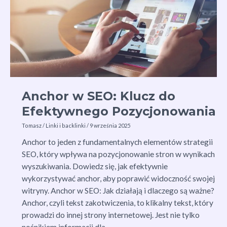
w
Pozycjonowaniu
Anchor w SEO: Klucz do
Efektywnego Pozycjonowania
Tomasz
/
Linki i backlinki
/
9 września 2025
Anchor to jeden z fundamentalnych elementów strategii
SEO, który wpływa na pozycjonowanie stron w wynikach
wyszukiwania. Dowiedz się, jak efektywnie
wykorzystywać anchor, aby poprawić widoczność swojej
witryny. Anchor w SEO: Jak działają i dlaczego są ważne?
Anchor, czyli tekst zakotwiczenia, to klikalny tekst, który
prowadzi do innej strony internetowej. Jest nie tylko
nośnikiem informacji dla