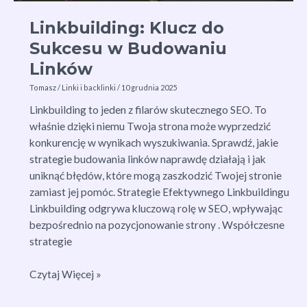
Linkbuilding: Klucz do
Sukcesu w Budowaniu
Linków
Tomasz
/
Linki i backlinki
/
10 grudnia 2025
Linkbuilding to jeden z filarów skutecznego SEO. To
właśnie dzięki niemu Twoja strona może wyprzedzić
konkurencję w wynikach wyszukiwania. Sprawdź, jakie
strategie budowania linków naprawdę działają i jak
uniknąć błędów, które mogą zaszkodzić Twojej stronie
zamiast jej pomóc. Strategie Efektywnego Linkbuildingu
Linkbuilding odgrywa kluczową rolę w SEO, wpływając
bezpośrednio na pozycjonowanie strony . Współczesne
strategie
Linkbuilding:
Czytaj Więcej »
Klucz
do