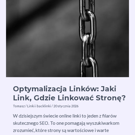
Go
do
Poprawy
SEO
Optymalizacja Linków: Jaki
Link, Gdzie Linkować Stronę?
Tomasz
/
Linki i backlinki
/
20 stycznia 2026
W dzisiejszym świecie online linki to jeden z filarów
skutecznego SEO. To one pomagają wyszukiwarkom
zrozumieć, które strony są wartościowe i warte