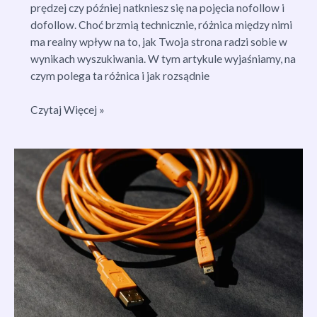
prędzej czy później natkniesz się na pojęcia nofollow i
dofollow. Choć brzmią technicznie, różnica między nimi
ma realny wpływ na to, jak Twoja strona radzi sobie w
wynikach wyszukiwania. W tym artykule wyjaśniamy, na
czym polega ta różnica i jak rozsądnie
Znaczenie
Czytaj Więcej »
HTML
Nofollow
i
Blogów
Dofollow
w
Pozycjonowaniu