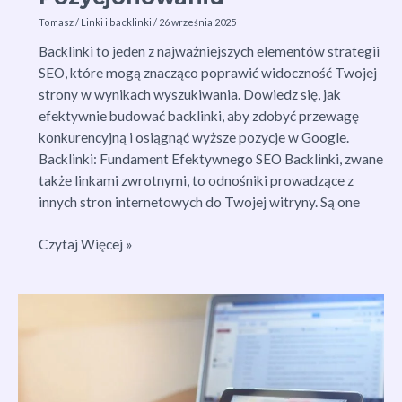
Tomasz
/
Linki i backlinki
/
26 września 2025
Backlinki to jeden z najważniejszych elementów strategii
SEO, które mogą znacząco poprawić widoczność Twojej
strony w wynikach wyszukiwania. Dowiedz się, jak
efektywnie budować backlinki, aby zdobyć przewagę
konkurencyjną i osiągnąć wyższe pozycje w Google.
Backlinki: Fundament Efektywnego SEO Backlinki, zwane
także linkami zwrotnymi, to odnośniki prowadzące z
innych stron internetowych do Twojej witryny. Są one
Jak
Czytaj Więcej »
Backlinki
Wpływają
na
SEO:
Klucz
do
Sukcesu