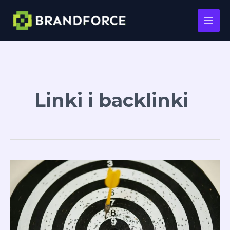
Main
Men
Przejdź
do
treści
Linki i backlinki