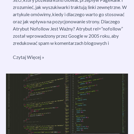
zrozumieć, jak wyszukiwarki traktują linki zewnętrzne. W
artykule omówimy, kiedy i dlaczego warto go stosować
oraz jak wpływa na pozycjonowanie strony. Dlaczego
Atrybut Nofollow Jest Ważny? Atrybut rel=”nofollow”
został wprowadzony przez Google w 2005 roku, aby
zredukować spam w komentarzach blogowych i
Rel
Czytaj Więcej »
Nofollow:
Jak
i
Dlaczego
Stosować
Atrybut
Nofollow
w
SEO