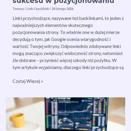
sukcesu w pozycjonowaniu
Tomasz
/
Linki i backlinki
/
24 lutego 2026
Linki przychodzące, nazywane też backlinkami, to jeden z
najważniejszych elementów skutecznego
pozycjonowania strony. To właśnie one w dużej mierze
decydują o tym, jak Google ocenia wiarygodność i
wartość Twojej witryny. Odpowiednio zdobywane linki
mogą znacząco zwiększyć widoczność strony, natomiast
źle dobrane – przynieść więcej szkody niż pożytku. W
tym artykule wyjaśniamy, dlaczego linki przychodzące są
Linki
Czytaj Więcej »
przychodzące:
Klucz
do
sukcesu
w
pozycjonowaniu