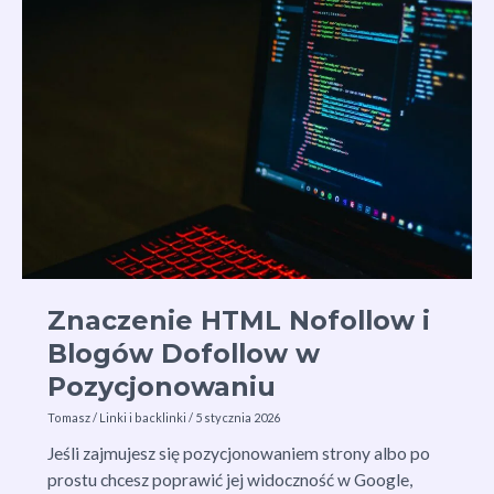
Sukcesu
w
SEO
Znaczenie HTML Nofollow i
Blogów Dofollow w
Pozycjonowaniu
Tomasz
/
Linki i backlinki
/
5 stycznia 2026
Jeśli zajmujesz się pozycjonowaniem strony albo po
prostu chcesz poprawić jej widoczność w Google,