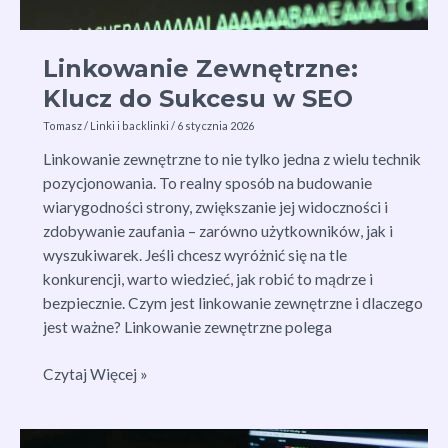
Linkowanie Zewnętrzne:
Klucz do Sukcesu w SEO
Tomasz
/
Linki i backlinki
/
6 stycznia 2026
Linkowanie zewnętrzne to nie tylko jedna z wielu technik
pozycjonowania. To realny sposób na budowanie
wiarygodności strony, zwiększanie jej widoczności i
zdobywanie zaufania – zarówno użytkowników, jak i
wyszukiwarek. Jeśli chcesz wyróżnić się na tle
konkurencji, warto wiedzieć, jak robić to mądrze i
bezpiecznie. Czym jest linkowanie zewnętrzne i dlaczego
jest ważne? Linkowanie zewnętrzne polega
Linkowanie
Czytaj Więcej »
Zewnętrzne:
Klucz
do