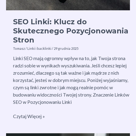
SEO Linki: Klucz do
Skutecznego Pozycjonowania
Stron
Tomasz
/
Linki i backlinki
/
29 grudnia 2025
Linki SEO mają ogromny wpływ na to, jak Twoja strona
radzi sobie w wynikach wyszukiwania. Jeśli chcesz lepiej
zrozumieć, dlaczego są tak ważne i jak mądrze z nich
korzystać, jesteś w dobrym miejscu. Poniżej wyjaśniamy,
czym są linki zwrotne i jak mogą realnie pomóc w
budowaniu widoczności Twojej strony. Znaczenie Linków
SEO w Pozycjonowaniu Linki
SEO
Czytaj Więcej »
Linki:
Klucz