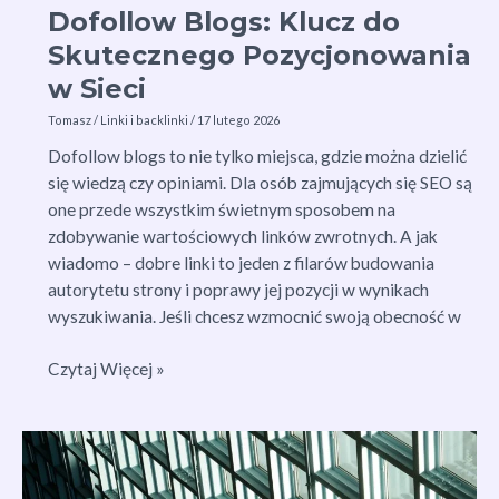
Dofollow Blogs: Klucz do
Skutecznego Pozycjonowania
w Sieci
Tomasz
/
Linki i backlinki
/
17 lutego 2026
Dofollow blogs to nie tylko miejsca, gdzie można dzielić
się wiedzą czy opiniami. Dla osób zajmujących się SEO są
one przede wszystkim świetnym sposobem na
zdobywanie wartościowych linków zwrotnych. A jak
wiadomo – dobre linki to jeden z filarów budowania
autorytetu strony i poprawy jej pozycji w wynikach
wyszukiwania. Jeśli chcesz wzmocnić swoją obecność w
Dofollow
Czytaj Więcej »
Blogs:
Klucz
do
Skutecznego