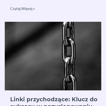
Jak
Czytaj Więcej »
Sprawdzić
Linki
Wychodzące:
Kompletny
Przewodnik
Linki przychodzące: Klucz do