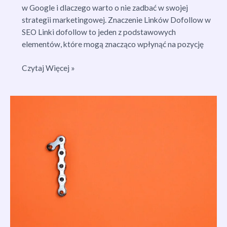
w Google i dlaczego warto o nie zadbać w swojej
strategii marketingowej. Znaczenie Linków Dofollow w
SEO Linki dofollow to jeden z podstawowych
elementów, które mogą znacząco wpłynąć na pozycję
SEO
Czytaj Więcej »
i
Dofollow:
Klucz
do
Wyższych
Pozycji