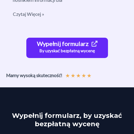
Anchor
Czytaj Więcej »
w
SEO:
Klucz
do
Wypełnij formularz
Efektywnego
By uzyskać bezpłatną wycenę
Pozycjonowania
★
★
★
★
★
Mamy wysoką skuteczność!
Wypełnij formularz, by uzyskać
bezpłatną wycenę