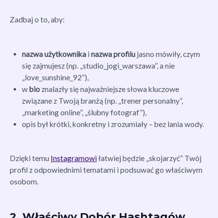
Zadbaj o to, aby:
nazwa użytkownika
i
nazwa profilu
jasno mówiły, czym
się zajmujesz (np. „studio_jogi_warszawa”, a nie
„love_sunshine_92”),
w
bio
znalazły się najważniejsze słowa kluczowe
związane z Twoją branżą (np. „trener personalny”,
„marketing online”, „ślubny fotograf”),
opis był krótki, konkretny i zrozumiały – bez lania wody.
Dzięki temu
Instagramowi
łatwiej będzie „skojarzyć” Twój
profil z odpowiednimi tematami i podsuwać go właściwym
osobom.
2. Właściwy Dobór Hashtagów