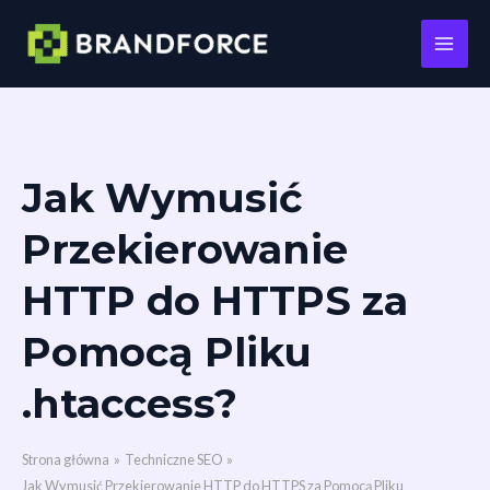
Main
Men
Przejdź
Jak Wymusić
do
treści
Przekierowanie
HTTP do HTTPS za
Pomocą Pliku
.htaccess?
Strona główna
Techniczne SEO
Jak Wymusić Przekierowanie HTTP do HTTPS za Pomocą Pliku