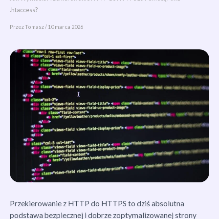
.htaccess?
Przez
Tomasz
/
10 marca 2026
Przekierowanie z HTTP do HTTPS to dziś absolutna
podstawa bezpiecznej i dobrze zoptymalizowanej strony