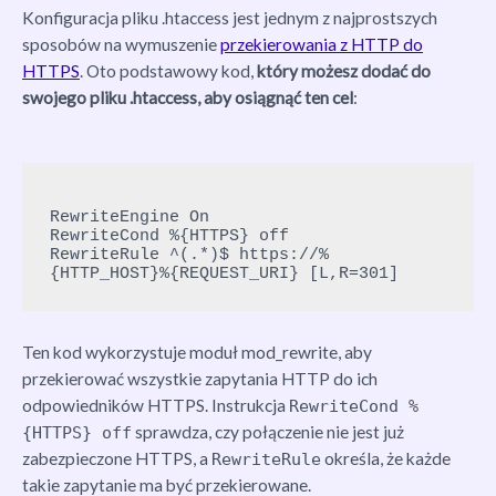
Konfiguracja pliku .htaccess jest jednym z najprostszych
sposobów na wymuszenie
przekierowania z HTTP do
HTTPS
. Oto podstawowy kod,
który możesz dodać do
swojego pliku .htaccess, aby osiągnąć ten cel
:
RewriteEngine On

RewriteCond %{HTTPS} off

RewriteRule ^(.*)$ https://%
Ten kod wykorzystuje moduł mod_rewrite, aby
przekierować wszystkie zapytania HTTP do ich
odpowiedników HTTPS. Instrukcja
RewriteCond %
sprawdza, czy połączenie nie jest już
{HTTPS} off
zabezpieczone HTTPS, a
określa, że każde
RewriteRule
takie zapytanie ma być przekierowane.