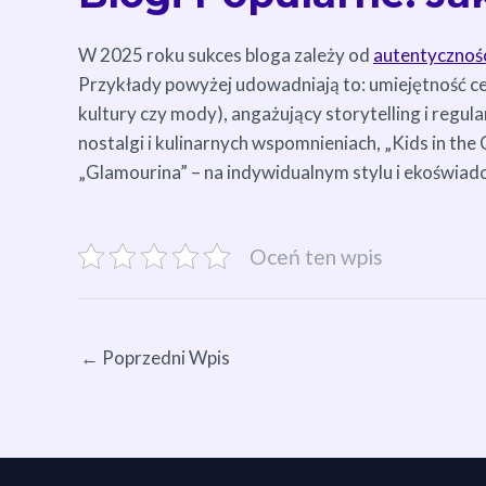
W 2025 roku sukces bloga zależy od
autentycznośc
Przykłady powyżej udowadniają to: umiejętność cel
kultury czy mody), angażujący storytelling i regular
nostalgi i kulinarnych wspomnieniach, „Kids in the 
„Glamourina” – na indywidualnym stylu i ekoświad
Oceń ten wpis
←
Poprzedni Wpis