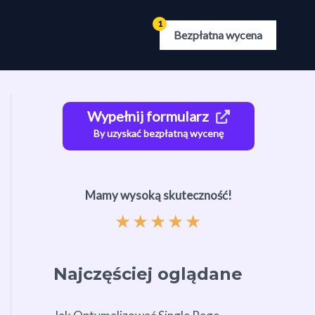
Bezpłatna wycena
Wypełnij formularz
By uzyskać bezpłatną wycenę
Mamy wysoką skuteczność!
★
★
★
★
★
Najczęściej oglądane