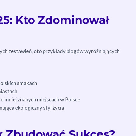
25: Kto Zdominował
nych zestawień, oto przykłady blogów wyróżniających
polskich smakach
miastach
 o mniej znanych miejscach w Polsce
ująca ekologiczny styl życia
ak Zbudować Sukces?