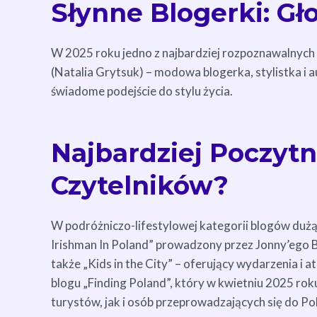
Słynne Blogerki: Gło
W 2025 roku jedno z najbardziej rozpoznawalnych 
(Natalia Grytsuk) – modowa blogerka, stylistka i au
świadome podejście do stylu życia.
Najbardziej Poczytn
Czytelników?
W podróżniczo-lifestylowej kategorii blogów dużą 
Irishman In Poland” prowadzony przez Jonny’ego Bl
także „Kids in the City” – oferujący wydarzenia i 
blogu „Finding Poland”, który w kwietniu 2025 rok
turystów, jak i osób przeprowadzających się do Pol