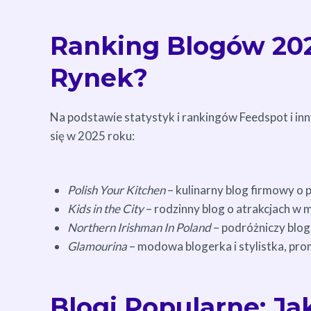
Ranking Blogów 20
Rynek?
Na podstawie statystyk i rankingów Feedspot i in
się w 2025 roku:
Polish Your Kitchen
– kulinarny blog firmowy o 
Kids in the City
– rodzinny blog o atrakcjach w 
Northern Irishman In Poland
– podróżniczy blog
Glamourina
– modowa blogerka i stylistka, prom
Blogi Popularne: J