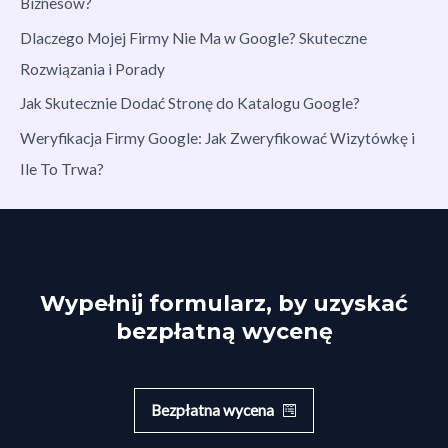
Biznesów?
Dlaczego Mojej Firmy Nie Ma w Google? Skuteczne
Rozwiązania i Porady
Jak Skutecznie Dodać Stronę do Katalogu Google?
Weryfikacja Firmy Google: Jak Zweryfikować Wizytówkę i
Ile To Trwa?
Wypełnij formularz, by uzyskać
bezpłatną wycenę
Bezpłatna wycena