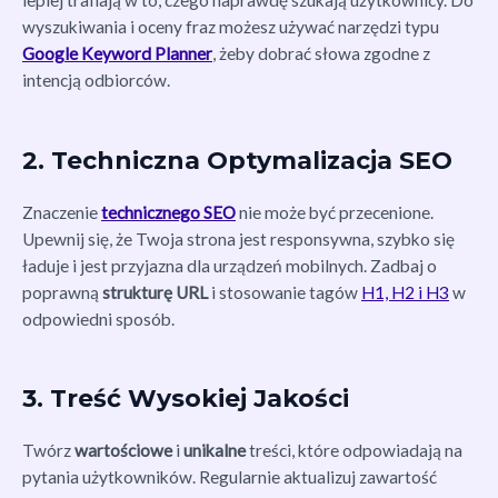
lepiej trafiają w to, czego naprawdę szukają użytkownicy. Do
wyszukiwania i oceny fraz możesz używać narzędzi typu
Google Keyword Planner
, żeby dobrać słowa zgodne z
intencją odbiorców.
2. Techniczna Optymalizacja SEO
Znaczenie
technicznego SEO
nie może być przecenione.
Upewnij się, że Twoja strona jest responsywna, szybko się
ładuje i jest przyjazna dla urządzeń mobilnych. Zadbaj o
poprawną
strukturę URL
i stosowanie tagów
H1, H2 i H3
w
odpowiedni sposób.
3. Treść Wysokiej Jakości
Twórz
wartościowe
i
unikalne
treści, które odpowiadają na
pytania użytkowników. Regularnie aktualizuj zawartość