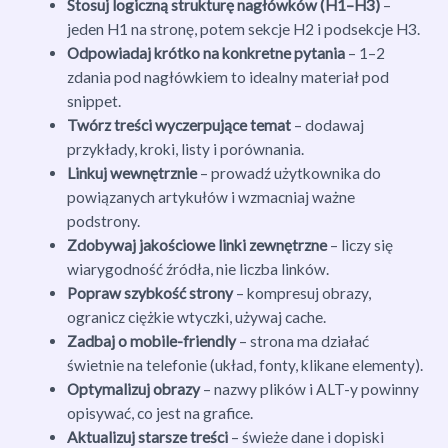
Stosuj logiczną strukturę nagłówków (H1–H3)
–
jeden H1 na stronę, potem sekcje H2 i podsekcje H3.
Odpowiadaj krótko na konkretne pytania
– 1–2
zdania pod nagłówkiem to idealny materiał pod
snippet.
Twórz treści wyczerpujące temat
– dodawaj
przykłady, kroki, listy i porównania.
Linkuj wewnętrznie
– prowadź użytkownika do
powiązanych artykułów i wzmacniaj ważne
podstrony.
Zdobywaj jakościowe linki zewnętrzne
– liczy się
wiarygodność źródła, nie liczba linków.
Popraw szybkość strony
– kompresuj obrazy,
ogranicz ciężkie wtyczki, używaj cache.
Zadbaj o mobile-friendly
– strona ma działać
świetnie na telefonie (układ, fonty, klikane elementy).
Optymalizuj obrazy
– nazwy plików i ALT-y powinny
opisywać, co jest na grafice.
Aktualizuj starsze treści
– świeże dane i dopiski