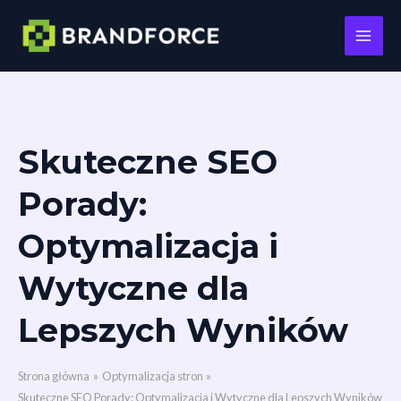
Main
Men
Przejdź
Skuteczne SEO
do
treści
Porady:
Optymalizacja i
Wytyczne dla
Lepszych Wyników
Strona główna
Optymalizacja stron
Skuteczne SEO Porady: Optymalizacja i Wytyczne dla Lepszych Wyników