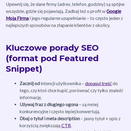
Upewnij się, że dane firmy (adres, telefon, godziny) są spójne
wszędzie, gdzie się pojawiają. Zadbaj też o profil w
Google
Moja Firma
i jego regularne uzupełnianie – to często jeden z
najlepszych sposobów na złapanie klientów z okolicy.
Kluczowe porady SEO
(format pod Featured
Snippet)
Zacznij od
intencji użytkownika –
dopasuj treść
do
tego, czy ktoś chce kupić, porównać czy tylko znaleźć
informację.
Używaj fraz z długiego ogona
– są mniej
konkurencyjne i często lepiej konwertują.
Dbaj o tytuł i meta description
– jasny tytuł + opis z
korzyścią zwiększają
CTR
.