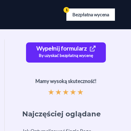
Bezpłatna wycena
Wypełnij formularz
By uzyskać bezpłatną wycenę
Mamy wysoką skuteczność!
★
★
★
★
★
Najczęściej oglądane