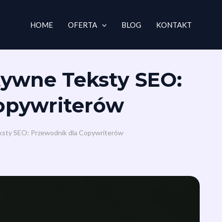
HOME
OFERTA
BLOG
KONTAKT
tywne Teksty SEO:
opywriterów
ksty SEO: Przewodnik dla Copywriterów