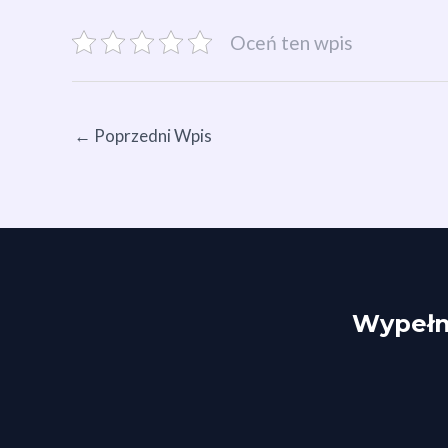
Oceń ten wpis
←
Poprzedni Wpis
Wypełni