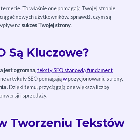
ternecie. To właśnie one pomagają Twojej stronie
zyciągać nowych użytkowników. Sprawdź, czym są
 wpływ na
sukces Twojej strony
.
O Są Kluczowe?
a jest ogromna
,
teksty SEO stanowią fundament
sane artykuły SEO pomagają
w
pozycjonowaniu strony,
nia
. Dzięki temu, przyciągają one większą liczbę
nwersji i sprzedaży.
 w Tworzeniu Tekstów