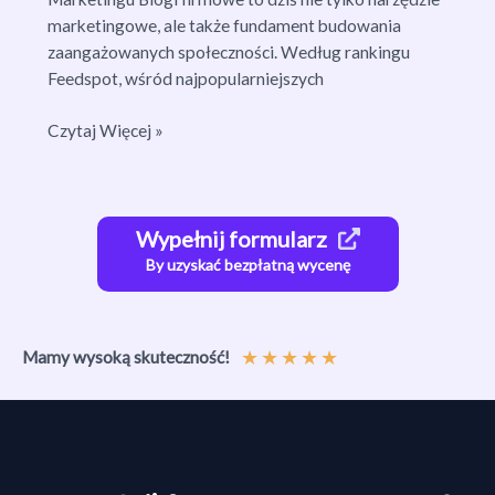
marketingowe, ale także fundament budowania
zaangażowanych społeczności. Według rankingu
Feedspot, wśród najpopularniejszych
Najlepsze
Czytaj Więcej »
Blogi
Firmowe
i
Słynne
Wypełnij formularz
Blogerki:
By uzyskać bezpłatną wycenę
Ranking
i
Trendy
★
★
★
★
★
Mamy wysoką skuteczność!
2025