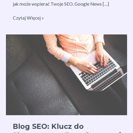
jak może wspierać Twoje SEO. Google News […]
Jak
Czytaj Więcej »
Google
News
Blog
Wpływa
na
Pozycjonowanie
Stron
Internetowych
Blog SEO: Klucz do