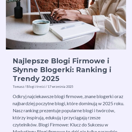
Strony
Najlepsze Blogi Firmowe i
Słynne Blogerki: Ranking i
Trendy 2025
Tomasz
/
Blogi i treści
/
17 września 2025
Odkryj najciekawsze blogi firmowe, znane blogerki oraz
najbardziej poczytne blogi, które dominują w 2025 roku.
Nasz ranking prezentuje popularne blogi i twórców,
którzy inspirują, edukują i przyciągają rzesze
czytelników. Blogi Firmowe: Klucz do Sukcesu w
Marketingu Blogi firmowe to dziś nie tylko narzędzie