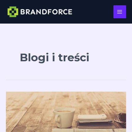
Main
Men
Przejdź
do
treści
Blogi i treści