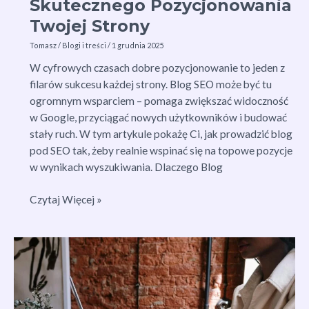
Skutecznego Pozycjonowania
Twojej Strony
Tomasz
/
Blogi i treści
/
1 grudnia 2025
W cyfrowych czasach dobre pozycjonowanie to jeden z
filarów sukcesu każdej strony. Blog SEO może być tu
ogromnym wsparciem – pomaga zwiększać widoczność
w Google, przyciągać nowych użytkowników i budować
stały ruch. W tym artykule pokażę Ci, jak prowadzić blog
pod SEO tak, żeby realnie wspinać się na topowe pozycje
w wynikach wyszukiwania. Dlaczego Blog
Blog
Czytaj Więcej »
SEO:
Klucz
do
Skutecznego
Pozycjonowania
Twojej