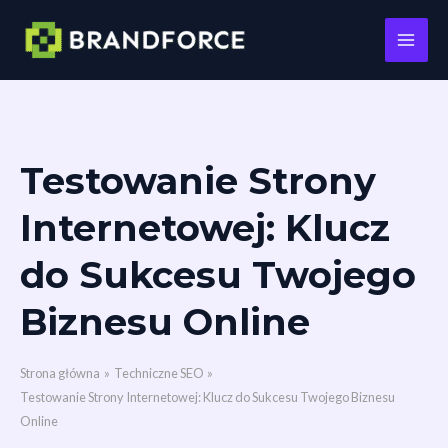
Main
Men
Przejdź
Testowanie Strony
do
treści
Internetowej: Klucz
do Sukcesu Twojego
Biznesu Online
Strona główna
Techniczne SEO
Testowanie Strony Internetowej: Klucz do Sukcesu Twojego Biznesu
Online