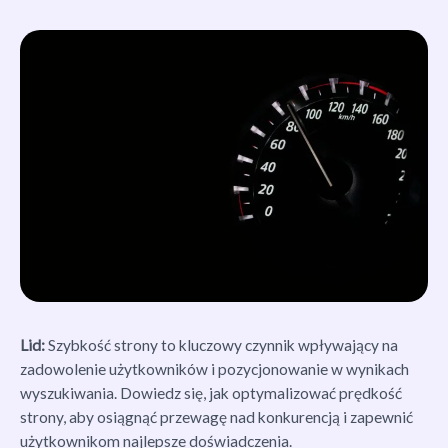
Lid:
Szybkość strony to kluczowy czynnik wpływający na
zadowolenie użytkowników i pozycjonowanie w wynikach
wyszukiwania. Dowiedz się, jak optymalizować prędkość
strony, aby osiągnąć przewagę nad konkurencją i zapewnić
użytkownikom najlepsze doświadczenia.